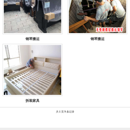
钢琴搬运
钢琴搬运
拆装家具
共
1
页
9
条记录