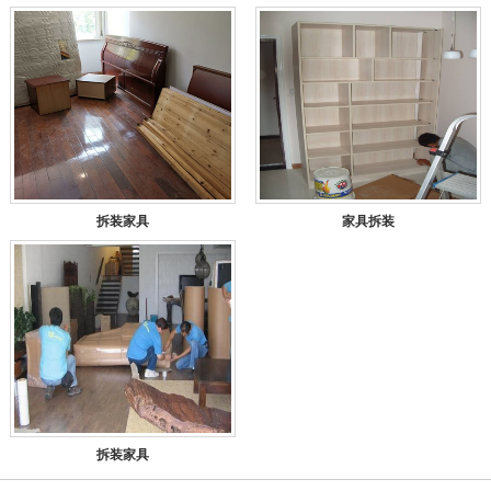
拆装家具
家具拆装
拆装家具