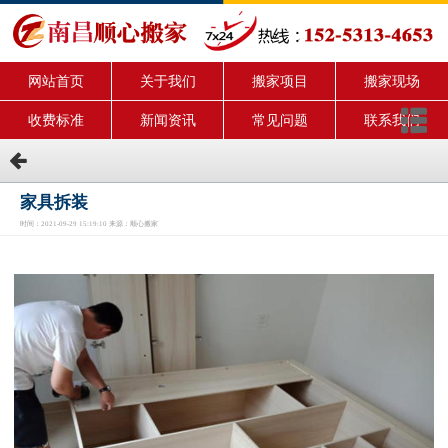
网站首页
关于我们
搬家项目
搬家现场
收费标准
新闻资讯
常见问题
联系我们
家具拆装
时间：2021-09-29 15:19:10 来源：顺心搬家