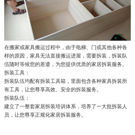
在搬家或家具搬运过程中，由于电梯、门或其他各种各
样的原因，家具无法直接搬运进屋，需要拆装，拆装队
伍随时等候您的差遣，为您提供优质的家居拆装服务。
拆装工具：
拆装队伍均配有拆装工具箱，里面包含各种家具拆装所
有工具，让您尊享高效、安全的拆装服务。
拆装队伍：
建立了一整套家居拆装培训体系，培养了一大批拆装人
员，让您尊享正规化家居拆装服务。