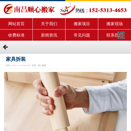
网站首页
关于我们
搬家项目
搬家现场
收费标准
新闻资讯
常见问题
联系我们
家具拆装
时间：2021-11-12 09:04:37 来源：顺心搬家