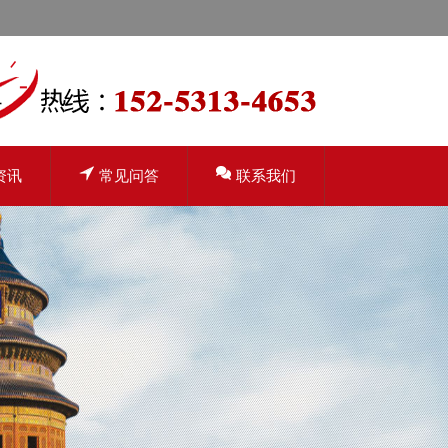
资讯
常见问答
联系我们