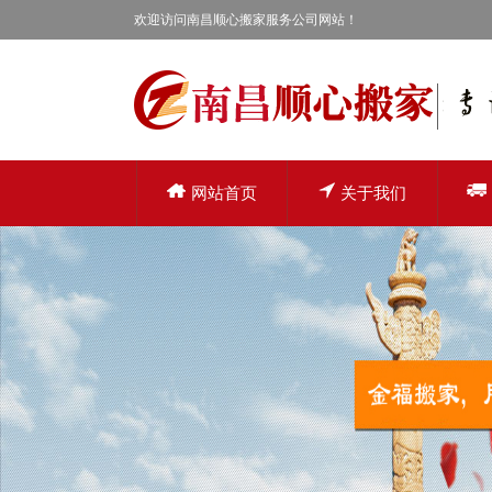
欢迎访问南昌顺心搬家服务公司网站！
网站首页
关于我们