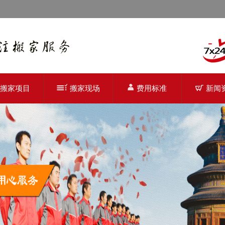
搬家项目
搬家现场
费用标准
新闻