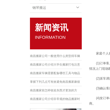
钢琴搬运
新闻资讯
INFORMATION
家庭个人
南昌搬家公司一般使用什么类型得车辆
(1)订
南昌搬家公司介绍大学生搬家打包注意
情况上门现场
事项
南昌搬家车辆需要配备哪些工具与物品
(2)派
呢？
掌握下列几点可有效避免南昌搬家麻烦
(3)确
南昌搬家前怎样收拾东西才更加的方
(4)发
便？
南昌搬家公司介绍非常规的物品搬家时
商。
要怎么处理？