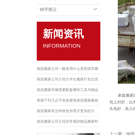
钢琴搬运
新闻资讯
INFORMATION
南昌搬家公司一般使用什么类型得车辆
南昌搬家公司介绍大学生搬家打包注意
事项
南昌搬家车辆需要配备哪些工具与物品
家庭搬家
呢？
掌握下列几点可有效避免南昌搬家麻烦
包上封好，以
头包好，装入
南昌搬家前怎样收拾东西才更加的方
便？
南昌搬家公司介绍非常规的物品搬家时
要怎么处理？
上一篇：
钢琴