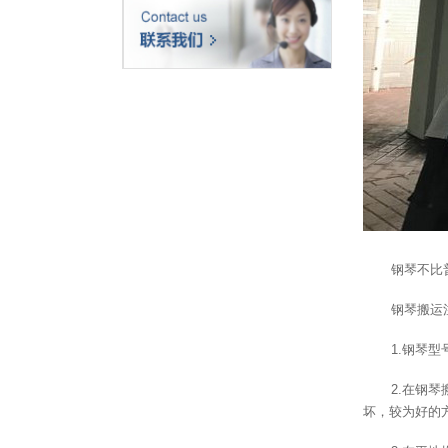
钢琴不比
钢琴搬运
1.钢琴
2.在钢
坏，较为好的