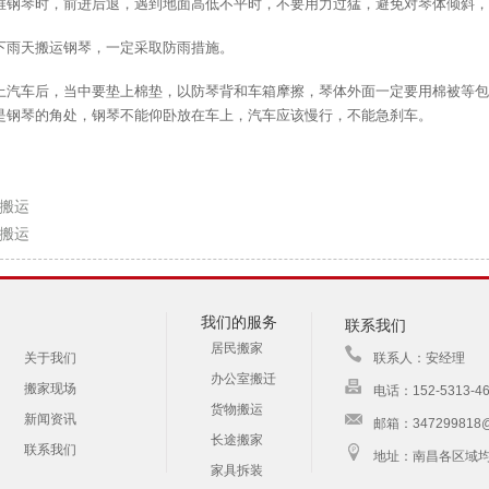
地推钢琴时，前进后退，遇到地面高低不平时，不要用力过猛，避免对琴体倾斜
在下雨天搬运钢琴，一定采取防雨措施。
搬上汽车后，当中要垫上棉垫，以防琴背和车箱摩擦，琴体外面一定要用棉被等
是钢琴的角处，钢琴不能仰卧放在车上，汽车应该慢行，不能急刹车。
搬运
搬运
我们的服务
联系我们
居民搬家
关于我们
联系人：安经理
办公室搬迁
搬家现场
电话：152-5313-46
货物搬运
新闻资讯
邮箱：347299818@
长途搬家
联系我们
地址：南昌各区域
家具拆装