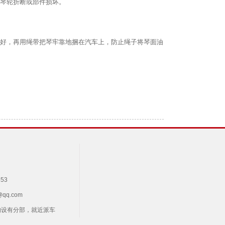
，琴轮折断或部件损坏。
包好，再用绳带把琴牢靠地捆在汽车上，防止绳子将琴面油
53
qq.com
均设有分部，就近派车