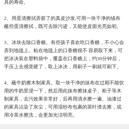
具的寿命。
2、用蛋清擦拭弄脏了的真皮沙发,可用一块干净的绒布
蘸些蛋清擦拭，既可去除污迹，又能使皮面光亮如初。
3、冰块去除口香糖。有些孩子喜欢吃口香糖，不小心会
弄到地毯上。粘在地毯上的口香糖很不 容易取下来，可
把冰决装在塑料袋中，覆盖在口香糖上，约30分钟后，
手压上去感觉硬了，取上冰决，用刷子一刷就可刷下。
4、蘸牛奶擦木制家具。取一块干净的抹布在过期不能饮
用的牛奶里浸一下，然后用此抹布擦抹桌子、柜子等木
制家具，去污效果非常好，后再用清水擦一遍。油漆过
的家具沾染了灰尘，可用湿纱布包裹的茶叶渣去擦，或
用冷茶水擦洗，会更加光洁明亮。